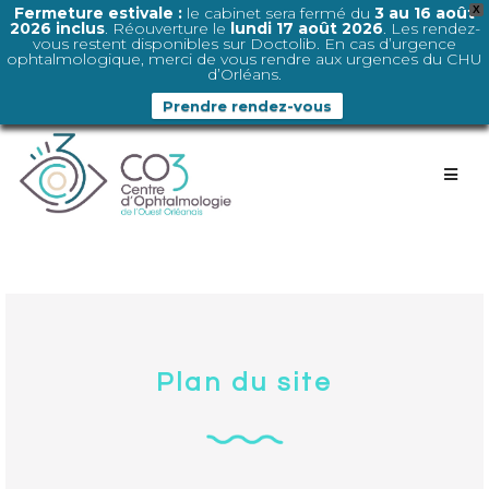
Fermeture estivale :
le cabinet sera fermé du
3 au 16 août
X
2026 inclus
. Réouverture le
lundi 17 août 2026
. Les rendez-
vous restent disponibles sur Doctolib. En cas d’urgence
ophtalmologique, merci de vous rendre aux urgences du CHU
d’Orléans.
Prendre rendez-vous
Plan du site