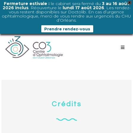
Fermeture estivale :
le cabinet sera fermé du
3 au 16 août
X
2026 inclus
. Réouverture le
lundi 17 août 2026
. Les rendez-
vous restent disponibles sur Doctolib. En cas d’urgence
ophtalmologique, merci de vous rendre aux urgences du CHU
d’Orléans.
Prendre rendez-vous
Crédits